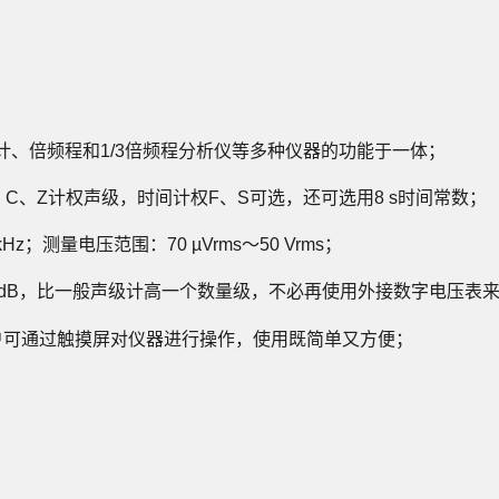
计、倍频程和1/3倍频程分析仪等多种仪器的功能于一体
；
C、Z计权声级，时间计权F、S可选，还可选用8 s时间常数；
Hz；测量电压范围：70 µVrms～50 Vrms；
1 dB，比一般声级计高一个数量级，不必再使用外接数字电压表
户可通过触摸屏对仪器进行
操作，使用既简单又方便；