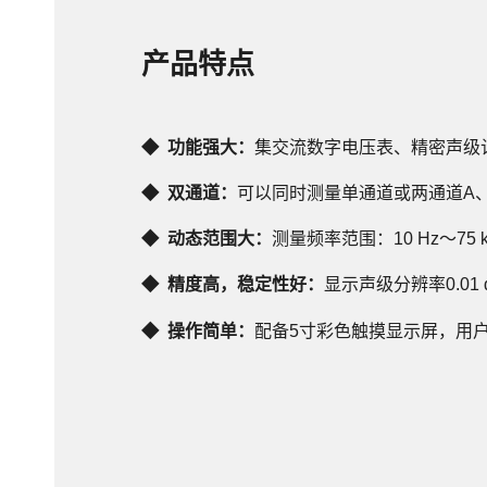
产品特点
◆  功能强大：
集交流数字电压表、精密声级
◆  双通道：
可以同时测量单通道或两通道A、
◆  动态范围大：
测量频率范围：10 Hz～75 k
◆  精度高，稳定性好：
显示声级分辨率0.0
◆  操作简单：
配备5寸彩色触摸显示屏，用