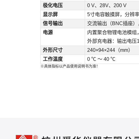
极化电压
0 V、28V、200 V
显示屏
5寸电容触摸屏，分辨率80
信号输出
交流输出（BNC插座），
电源
内置聚合物锂电池模组
外部充电器：输出电压12
外形尺寸
240×94×244（mm）
工作温度
0 ℃ ～ 40 ℃
※具体指标以产品使用说明书为准！