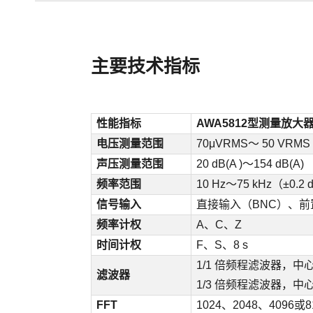
主要技术指标
性能指标
AWA5812型测量放大
电压测量范围
70μVRMS～ 50 VRMS
声压测量范围
20 dB(A )～154 dB(A)
频率范围
10 Hz～75 kHz（±0.2
信号输入
直接输入（BNC）、前
频率计权
A、C、Z
时间计权
F、S、8 s
1/1 倍频程滤波器，中心频率
滤波器
1/3 倍频程滤波器，中心频率
FFT
1024、2048、4096或