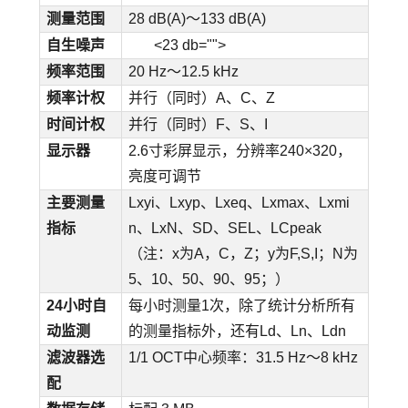
测量范围
28 dB(A)～133 dB(A)
自生噪声
<23 db="">
频率范围
20 Hz～12.5 kHz
频率计权
并行（同时）A、C、Z
时间计权
并行（同时）F、S、I
显示器
2.6寸彩屏显示，分辨率240×320，
亮度可调节
主要测量
Lxyi、Lxyp、Lxeq、Lxmax、Lxmi
指标
n、LxN、SD、SEL、LCpeak
（注：x为A，C，Z；y为F,S,I；N为
5、10、50、90、95；）
24小时自
每小时测量1次，除了统计分析所有
动监测
的测量指标外，还有Ld、Ln、Ldn
滤波器
选
1/1 OCT中心频率：31.5 Hz～8 kHz
配