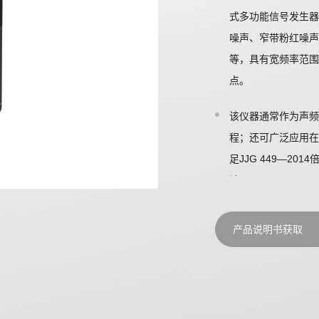
式多功能信号发生器
噪声、窄带粉红噪声
等，具有宽频率范围
点。
该仪器通常作为声频信
程；还可广泛应用在
足JJG 449—20
计、JJG 778—
能要求。仪器配备T
试需求。
产品说明书获取