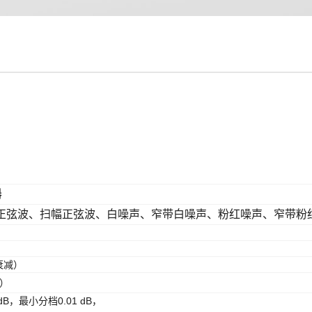
器
正弦波、扫幅正弦波、白噪声、窄带白噪声、粉红噪声、窄带粉红噪
B）
经衰减）
V）
dB，最小分档0.01 dB，