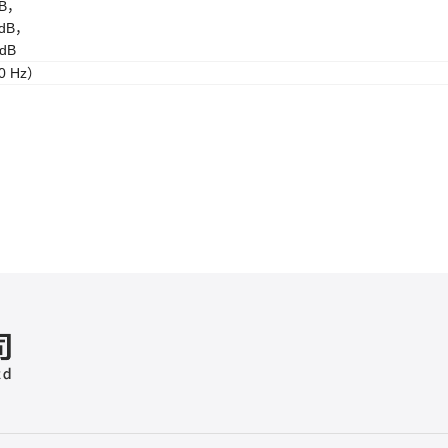
dB，
 dB，
dB
0 Hz）