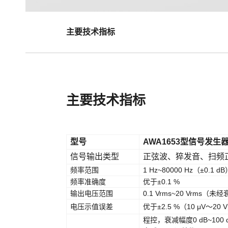
主要技术指标
主要技术指标
型号
AWA1653型信号发生
信号输出类型
正弦波、猝发音、扫频
频率范围
1 Hz~80000 Hz（±0.1 d
频率准确度
优于±0.1 %
输出电压范围
0.1 Vrms~20 Vrms（未
电压示值误差
优于±2.5 %（10 μV～20 
程控，衰减幅度0 dB~100 