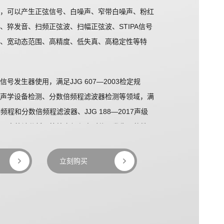
，可以产生正弦信号、白噪声、窄带白噪声、粉红
、猝发音、扫频正弦波、扫幅正弦波、STIPA信号
、宽动态范围、高精度、低失真、高稳定性等特
号发生器使用，满足JJG 607—2003检定规
声学设备检测、分数倍频程滤波器检测等领域，满
14倍频程和分数倍频程滤波器、JJG 188—2017声级
2019噪声统计分析仪等检定规程中对信号发生器的性
FT电容触摸屏，内置电池，可以满足大部分户外测
立刻购买